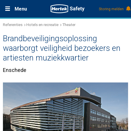
Menu
Storing melden
Referenties
Hotels en recreatie
Theater
Productdocumentatie (DMS)
+31 (0)495 584111
Oplossingen
Brandbeveiligingsoplossing
Producten
waarborgt veiligheid bezoekers en
artiesten muziekkwartier
Service & Onderhoud
Enschede
Kennis
Over Hertek
Werken bij Hertek