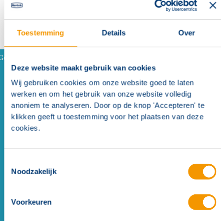
Toestemming
Details
Over
Gerelateerde referenties
Deze website maakt gebruik van cookies
Wij gebruiken cookies om onze website goed te laten
werken en om het gebruik van onze website volledig
anoniem te analyseren. Door op de knop 'Accepteren' te
klikken geeft u toestemming voor het plaatsen van deze
cookies.
Brandbeveiliging geschikt voor diverse publieksfuncties
Toestemmingsselectie
en bijzonder constructie Poppodium Gebouw-T
Bergen
Noodzakelijk
op Zoom
Voorkeuren