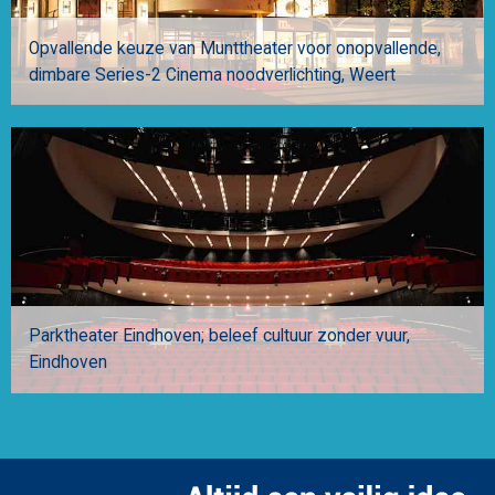
Opvallende keuze van Munttheater voor onopvallende,
dimbare Series-2 Cinema noodverlichting
Weert
Parktheater Eindhoven; beleef cultuur zonder vuur
Eindhoven