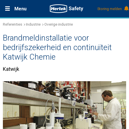
Menu
Storing melden
Referenties
Industrie
Overige industrie
Productdocumentatie (DMS)
+31 (0)495 584111
Oplossingen
Brandmeldinstallatie voor
Producten
bedrijfszekerheid en continuïteit
Katwijk Chemie
Service & Onderhoud
Katwijk
Kennis
Over Hertek
Werken bij Hertek