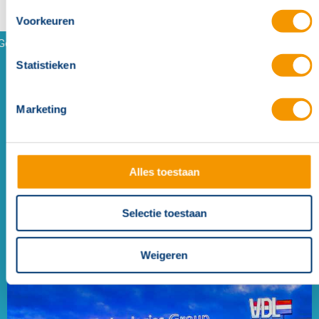
Voorkeuren
Gerelateerde referenties
Statistieken
Marketing
Alles toestaan
Brandmeldoplossing en bluscentrale beperking downtime
Selectie toestaan
door snelle installatie bij Chugoku Paints
Heijningen
Weigeren