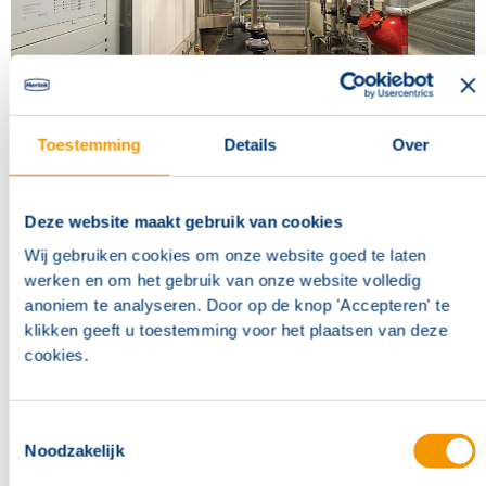
Toestemming
Details
Over
“Wij houden continu rekening met
explosieveiligheid en chemische
Deze website maakt gebruik van cookies
bestendigheid, vooral bij de keuze van
Wij gebruiken cookies om onze website goed te laten
materialen en de montage. Hertek is
werken en om het gebruik van onze website volledig
voor ons de natuurlijke keuze bij
anoniem te analyseren. Door op de knop 'Accepteren' te
klikken geeft u toestemming voor het plaatsen van deze
brandbeveiliging.”
cookies.
Dirk Botermans, directeur Botermans Elektrotechniek BV
Toestemmingsselectie
Noodzakelijk