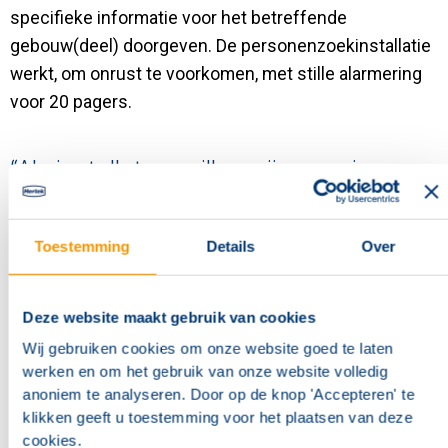
specifieke informatie voor het betreffende
gebouw(deel) doorgeven. De personenzoekinstallatie
werkt, om onrust te voorkomen, met stille alarmering
voor 20 pagers.
“Als installateur willen wij onze eigen
systemen kunnen ontwerpen, in bedrijf
stellen en onderhouden. Met de
Toestemming
Details
Over
systemen en software van Hertek is dat
mogelijk en kunnen wij naar de
eindgebruiker onze verantwoordelijkheid
Deze website maakt gebruik van cookies
als branddetectiebedrijf optimaal
Wij gebruiken cookies om onze website goed te laten
nakomen.”
werken en om het gebruik van onze website volledig
anoniem te analyseren. Door op de knop 'Accepteren' te
Energa-Elektra BV
klikken geeft u toestemming voor het plaatsen van deze
cookies.