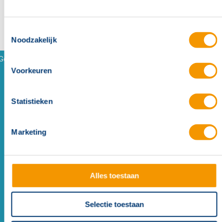
Toestemmingsselectie
Noodzakelijk
Gerelateerde referenties
Voorkeuren
Statistieken
Marketing
Brandmeldoplossing elimineert loze brandalarmen voor
Alles toestaan
Woonvizier
Seniorencomplex Made
Selectie toestaan