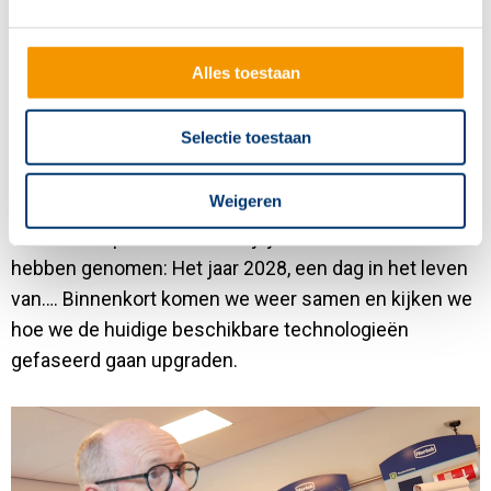
een veranderslag bij SGL bewerkstelligen door anders
te kijken naar de huidige zorgverlening.
Alles toestaan
Hoe kan zorgtechnologie de zorgverleners maximaal
faciliteren zodat zij hun werk nog efficiënter en beter
Selectie toestaan
uit kunnen voeren en er meer tijd vrij komt voor
kwalitatieve belevingsgerichte zorg voor SGL cliënten.
Weigeren
Het was een zeer geslaagde middag waarbij we op
basis van 2 persona’s een kijkje in de toekomst
hebben genomen: Het jaar 2028, een dag in het leven
van…. Binnenkort komen we weer samen en kijken we
hoe we de huidige beschikbare technologieën
gefaseerd gaan upgraden.