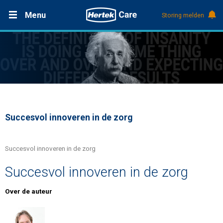
Menu
Storing melden
Productdocumentatie (DMS)
+31 (0)495 584111
Nieuws
Referenties
Over Hertek
Succesvol innoveren in de zorg
Werken bij Hertek
Succesvol innoveren in de zorg
Succesvol innoveren in de zorg
Support & contact
Over de auteur