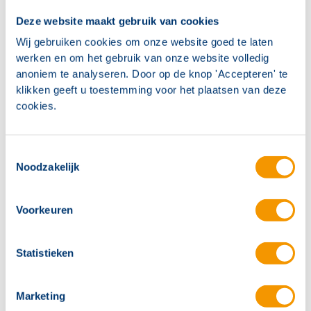
Deze website maakt gebruik van cookies
Wij gebruiken cookies om onze website goed te laten
werken en om het gebruik van onze website volledig
anoniem te analyseren. Door op de knop 'Accepteren' te
klikken geeft u toestemming voor het plaatsen van deze
cookies.
Sjoerd Custers
Toestemmingsselectie
Noodzakelijk
Zo ook bij SGL Zorg waar ik onlangs samen met Rob
Voorkeuren
Bulles, regiomanager bij SGL Zorg, een
inspiratiesessie heb georganiseerd. Doel van deze
Statistieken
sessie is om SGL een vernieuwende blik op de
toekomst met technologie te geven en dient als kick-
Marketing
off voor een intern veranderingsproces. Rob wil graag