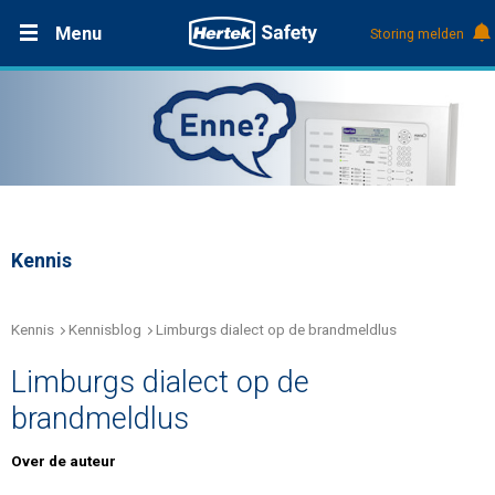
Menu
Storing melden
Productdocumentatie (DMS)
+31 (0)495 584111
Oplossingen
Producten
Service & Onderhoud
Kennis
Kennis
Kennis
Kennisblog
Limburgs dialect op de brandmeldlus
Limburgs dialect op de
Over Hertek
brandmeldlus
Werken bij Hertek
Over de auteur