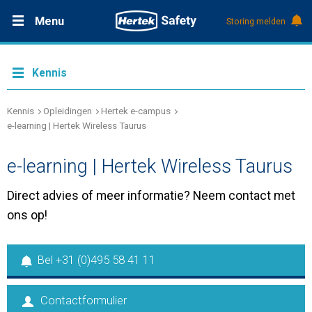
Menu
Storing melden
Productdocumentatie (DMS)
+31 (0)495 584111
Oplossingen
Kennis
Producten
Kennis
Opleidingen
Hertek e-campus
e-learning | Hertek Wireless Taurus
Service & Onderhoud
e-learning | Hertek Wireless Taurus
Direct advies of meer informatie? Neem contact met
Kennis
ons op!
Over Hertek
Bel +31 (0)495 58 41 11
Werken bij Hertek
Contactformulier