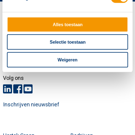
Contactgegevens
Hertek Groep hoofdkantoor
Alles toestaan
Copernicusstraat 8
6003 DE Weert
Selectie toestaan
+31 (0)495 584111
Weigeren
info@hertek.nl
Volg ons
Inschrijven nieuwsbrief