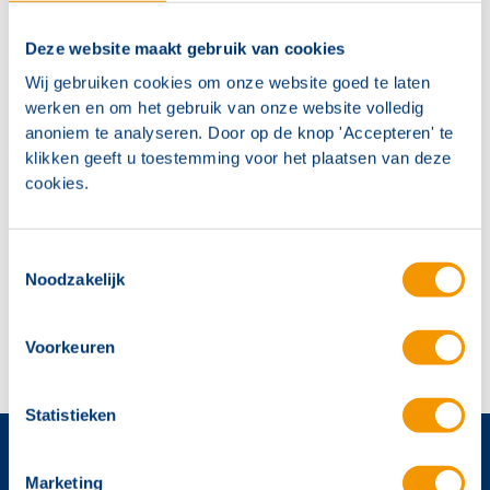
Wireless Taurus
Deze website maakt gebruik van cookies
Wij gebruiken cookies om onze website goed te laten
Na afloop ontvangt u een persoonlijk
werken en om het gebruik van onze website volledig
deelnamecertificaat.
anoniem te analyseren. Door op de knop 'Accepteren' te
klikken geeft u toestemming voor het plaatsen van deze
cookies.
Aanmelden Hertek e-campus
Volg deze e-learning in de Hertek e-campus
Toestemmingsselectie
Noodzakelijk
Voorkeuren
Statistieken
Marketing