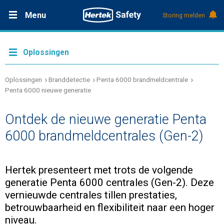
Menu
Storing melden
Productdocumentatie (DMS)
+31 (0)495 584111
Oplossingen
Oplossingen
Producten
Oplossingen
Branddetectie
Penta 6000 brandmeldcentrale
Penta 6000 nieuwe generatie
Service & Onderhoud
Ontdek de nieuwe generatie Penta
6000 brandmeldcentrales (Gen-2)
Kennis
Hertek presenteert met trots de volgende
Over Hertek
generatie Penta 6000 centrales (Gen-2). Deze
vernieuwde centrales tillen prestaties,
Werken bij Hertek
betrouwbaarheid en flexibiliteit naar een hoger
niveau.