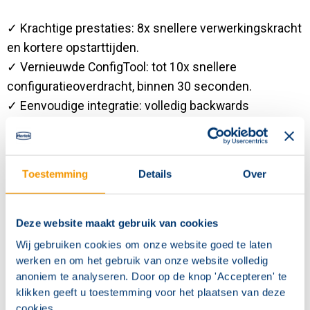
✓ Krachtige prestaties: 8x snellere verwerkingskracht
en kortere opstarttijden.
✓ Vernieuwde ConfigTool: tot 10x snellere
configuratieoverdracht, binnen 30 seconden.
✓ Eenvoudige integratie: volledig backwards
compatible en behoud van vertrouwde
artikelnummers en uiterlijk.
✓ Een verbeterde voeding, een langere levensduur
Toestemming
Details
Over
van de batterij en betere ondersteuning voor
apparatuur van derden.
Deze website maakt gebruik van cookies
Kortom: deze verbeteringen maken het eenvoudiger
Wij gebruiken cookies om onze website goed te laten
en betrouwbaarder dan ooit om grotere en
werken en om het gebruik van onze website volledig
anoniem te analyseren. Door op de knop 'Accepteren' te
geavanceerde brandveiligheidssystemen te beheren.
klikken geeft u toestemming voor het plaatsen van deze
cookies.