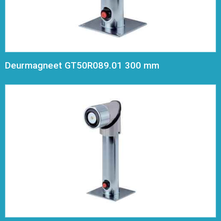
Deurmagneet GT50R089.01 300 mm