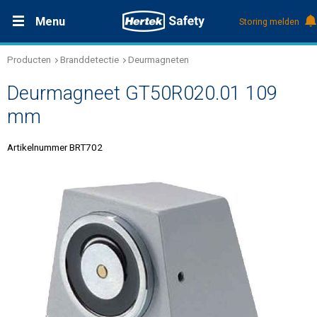
Menu
Storing melden
Producten
Branddetectie
Deurmagneten
Productdocumentatie (DMS)
+31 (0)495 584111
Oplossingen
Deurmagneet GT50R020.01 109
Producten
mm
Artikelnummer BRT702
Service & Onderhoud
Kennis
Over Hertek
Werken bij Hertek