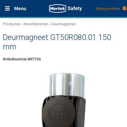
Menu
Storing melden
Producten
Branddetectie
Deurmagneten
Productdocumentatie (DMS)
+31 (0)495 584111
Oplossingen
Deurmagneet GT50R080.01 150
Producten
mm
Artikelnummer BRT706
Service & Onderhoud
Kennis
Over Hertek
Werken bij Hertek