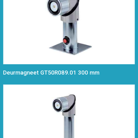
Deurmagneet GT50R089.01 300 mm