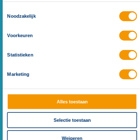
Toestemmingsselectie
Noodzakelijk
Voorkeuren
Statistieken
Marketing
Deurmagneet GT50R091.01 38 mm
Alles toestaan
Selectie toestaan
Weigeren