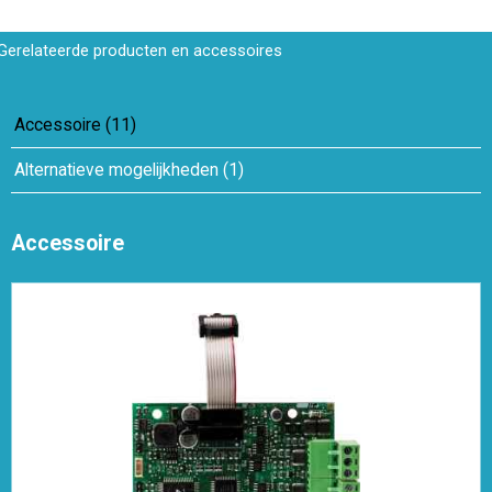
Gerelateerde producten en accessoires
Accessoire
(
11
)
Alternatieve mogelijkheden
(
1
)
Accessoire