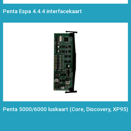
Penta Espa 4.4.4 interfacekaart
Penta 5000/6000 luskaart (Core, Discovery, XP95)