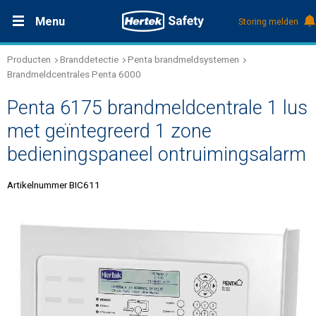
Menu
Storing melden
Producten
Branddetectie
Penta brandmeldsystemen
Productdocumentatie (DMS)
+31 (0)495 584111
Oplossingen
Brandmeldcentrales Penta 6000
Penta 6175 brandmeldcentrale 1 lus
Producten
met geïntegreerd 1 zone
bedieningspaneel ontruimingsalarm
Service & Onderhoud
Artikelnummer BIC611
Kennis
Over Hertek
Werken bij Hertek