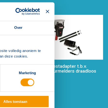
Over
site volledig anoniem te
van deze cookies.
oor rook-
Solo 461 testadapter t.b.v.
temperatuurmelders draadloos
Marketing
Alles toestaan