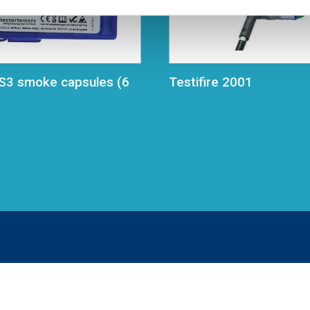
TS3 smoke capsules (6
Testifire 2001