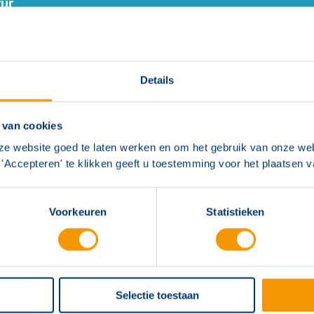
für
Details
 van cookies
ze website goed te laten werken en om het gebruik van onze web
'Accepteren' te klikken geeft u toestemming voor het plaatsen 
niversele klem
Solo 330 testadapter v
en CO-melders
Voorkeuren
Statistieken
Selectie toestaan