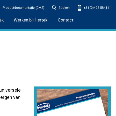
Productdocumentatie (DMS)
Zoeken
+31 (0)495 584111
ek
Werken bij Hertek
Contact
universele
bergen van