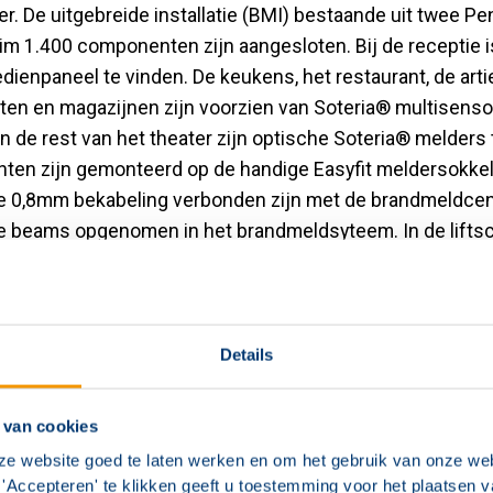
er. De uitgebreide installatie (BMI) bestaande uit twee P
im 1.400 componenten zijn aangesloten. Bij de receptie 
dienpaneel te vinden. De keukens, het restaurant, de arti
ten en magazijnen zijn voorzien van Soteria® multisens
In de rest van het theater zijn optische Soteria® melders 
en zijn gemonteerd op de handige Easyfit meldersokkels
 0,8mm bekabeling verbonden zijn met de brandmeldcentr
 beams opgenomen in het brandmeldsyteem. In de lifts
tie toegepast. Er zijn diverse inkoppelingen toegepast op
kelingen van de zalen. Verder is het Parktheater nog voo
aadloze stilalarmontruimingsinstallatie met acht pagers.
Details
 van cookies
ze website goed te laten werken en om het gebruik van onze web
'Accepteren' te klikken geeft u toestemming voor het plaatsen 