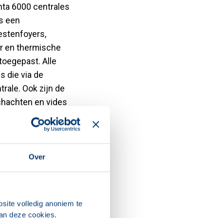
enta 6000 centrales
is een
estenfoyers,
or en thermische
toegepast. Alle
 die via de
ale. Ook zijn de
chachten en vides
 de BMC zoals
rzien van een
Over
site volledig anoniem te
van deze cookies.