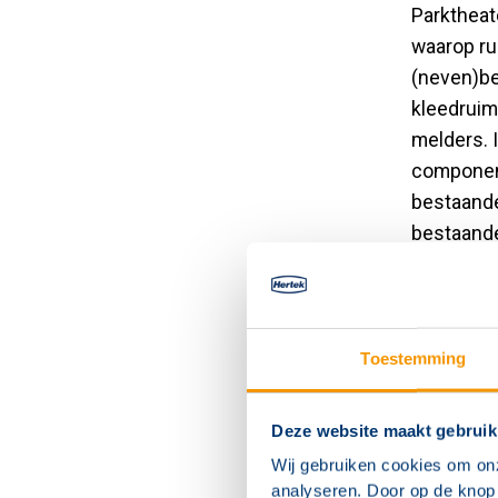
Parktheat
waarop ru
(neven)be
kleedruim
melders. 
component
bestaande
bestaande
is aspira
regiescha
Hertek dr
Toestemming
Deze website maakt gebruik
Wij gebruiken cookies om on
analyseren. Door op de knop 