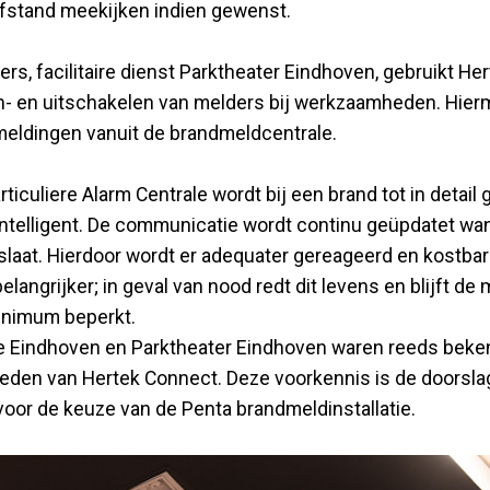
 afstand meekijken indien gewenst.
rs, facilitaire dienst Parktheater Eindhoven, gebruikt H
in- en uitschakelen van melders bij werkzaamheden. Hier
eldingen vanuit de brandmeldcentrale.
ticuliere Alarm Centrale wordt bij een brand tot in detai
ntelligent. De communicatie wordt continu geüpdatet wa
tslaat. Hierdoor wordt er adequater gereageerd en kostbar
elangrijker; in geval van nood redt dit levens en blijft de
inimum beperkt.
 Eindhoven en Parktheater Eindhoven waren reeds beke
eden van Hertek Connect. Deze voorkennis is de doorsl
oor de keuze van de Penta brandmeldinstallatie.