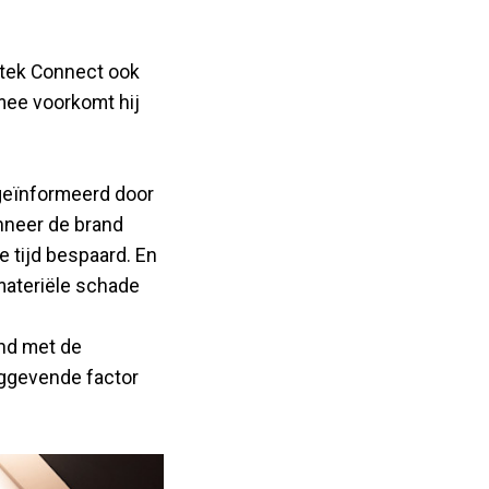
ertek Connect ook
mee voorkomt hij
l geïnformeerd door
nneer de brand
e tijd bespaard. En
 materiële schade
nd met de
aggevende factor