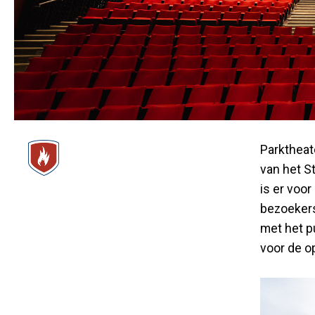
Parktheat
van het S
is er voo
bezoekers
met het p
voor de o