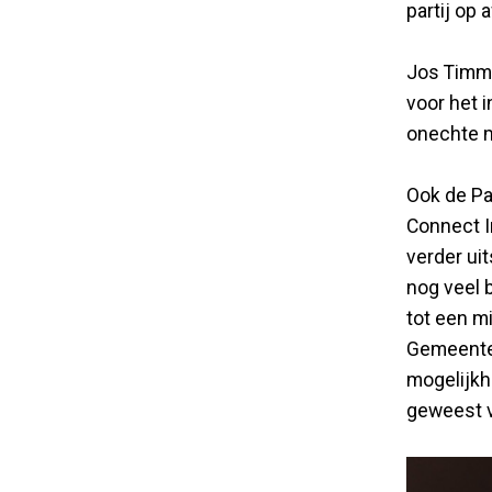
partij op
Jos Timme
voor het 
onechte m
Ook de Par
Connect I
verder ui
nog veel b
tot een m
Gemeente
mogelijkh
geweest v