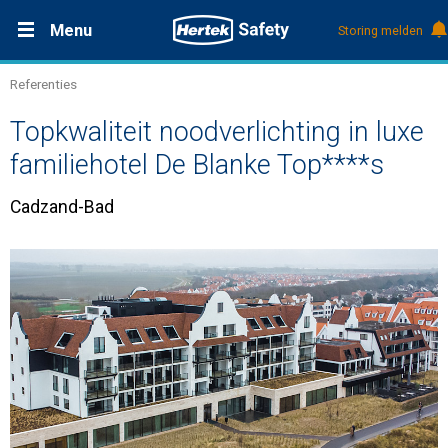
Menu
Storing melden
Referenties
Productdocumentatie (DMS)
+31 (0)495 584111
Oplossingen
Topkwaliteit noodverlichting in luxe
Producten
familiehotel De Blanke Top****s
Cadzand-Bad
Service & Onderhoud
Kennis
Over Hertek
Werken bij Hertek