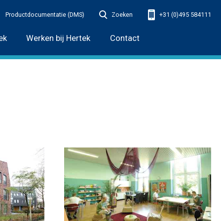
Productdocumentatie (DMS)
Zoeken
+31 (0)495 584111
ek
Werken bij Hertek
Contact