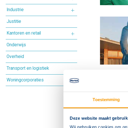
Industrie
Cultureel centrum
Justitie
Hotel
Overige industrie
Kantoren en retail
Musea
Onderwijs
Sportcomplex
Kantoor
Overheid
Theater
Winkelcentrum
Transport en logistiek
Woningcorporaties
Toestemming
Deze website maakt gebruik
Wij gebruiken cookies om on