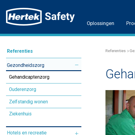
Oplossingen
Pro
Referenties
Ge
Referenties
Gezondheidszorg
Geha
Gehandicaptenzorg
Ouderenzorg
Zelfstandig wonen
Ziekenhuis
Hotels en recreatie