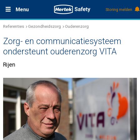
Menu
Storing melden
Referenties
Gezondheidszorg
Ouderenzorg
Productdocumentatie (DMS)
+31 (0)495 584111
Oplossingen
Zorg- en communicatiesysteem
Producten
ondersteunt ouderenzorg VITA
Rijen
Service & Onderhoud
Kennis
Over Hertek
Werken bij Hertek