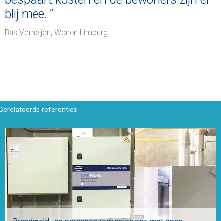
blij mee. ”
Bas Verheijen, Wonen Limburg
Gerelateerde referenties