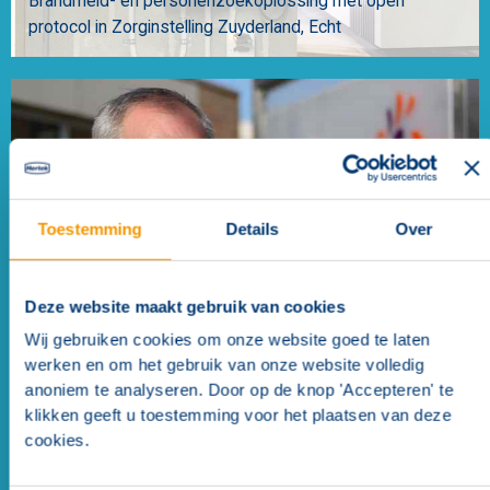
Brandmeld- en personenzoekoplossing met open
protocol in Zorginstelling Zuyderland
Echt
Toestemming
Details
Over
Zorg- en communicatiesysteem ondersteunt
Deze website maakt gebruik van cookies
ouderenzorg VITA
Rijen
Wij gebruiken cookies om onze website goed te laten
werken en om het gebruik van onze website volledig
anoniem te analyseren. Door op de knop 'Accepteren' te
klikken geeft u toestemming voor het plaatsen van deze
cookies.