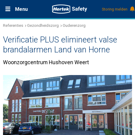
Menu
Storing melden
Referenties
Gezondheidszorg
Ouderenzorg
Productdocumentatie (DMS)
+31 (0)495 584111
Oplossingen
Verificatie PLUS elimineert valse
Producten
brandalarmen Land van Horne
Woonzorgcentrum Hushoven Weert
Service & Onderhoud
Kennis
Over Hertek
Werken bij Hertek