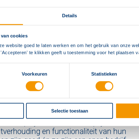
Details
 van cookies
ze website goed te laten werken en om het gebruik van onze web
'Accepteren' te klikken geeft u toestemming voor het plaatsen 
ng
Voorkeuren
Statistieken
emenging en open architectuur waren een uitdaging. Hog
rs, brandproeven en inspecties bevestigden dat de bra
salarminstallatie van Hertek aan alle wettelijke eisen vol
Selectie toestaan
pak van Hertek is goed en ze zijn echt
om een project te maken. De prijs-
itverhouding en functionaliteit van hun