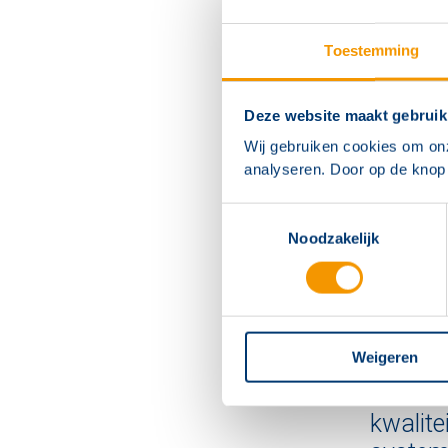
Toestemming
Deze website maakt gebruik
Wij gebruiken cookies om on
analyseren. Door op de knop 
Oplossi
Toestemmingsselectie
Noodzakelijk
De functi
puntmelde
ontruiming
Weigeren
“De aan
bereid 
kwalite