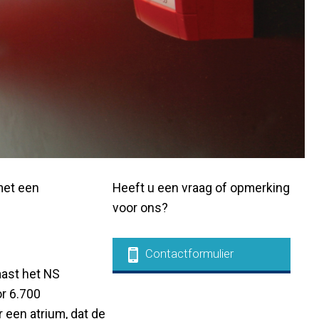
met een
Heeft u een vraag of opmerking
voor ons?
Contactformulier
ast het NS
r 6.700
een atrium, dat de