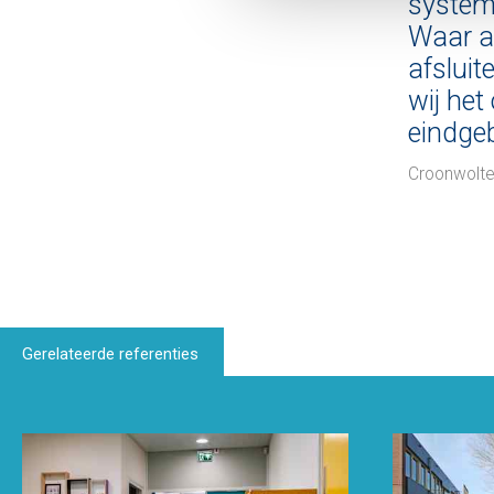
systeme
Waar a
afsluit
wij het
eindge
Croonwolt
Gerelateerde referenties