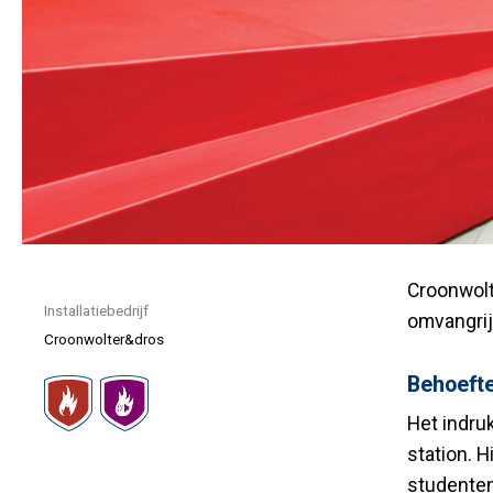
Croonwolt
Installatiebedrijf
omvangrij
Croonwolter&dros
Behoefte
Het indru
station. 
studenten