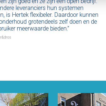
n zijn goed én ze zijn een open bedrijf.
ndere leveranciers hun systemen
en, is Hertek flexibeler. Daardoor kunnen
 onderhoud grotendeels zelf doen en de
bruiker meerwaarde bieden.”
er&dros