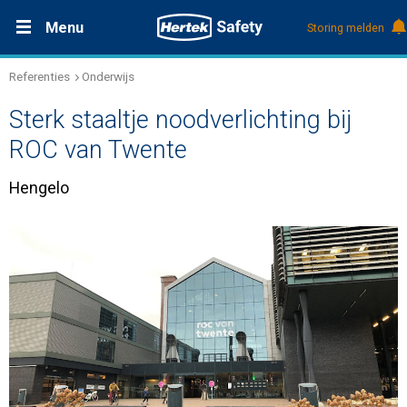
Menu
Storing melden
Referenties
Onderwijs
Productdocumentatie (DMS)
+31 (0)495 584111
Oplossingen
Sterk staaltje noodverlichting bij
Producten
ROC van Twente
Hengelo
Service & Onderhoud
Kennis
Over Hertek
Werken bij Hertek