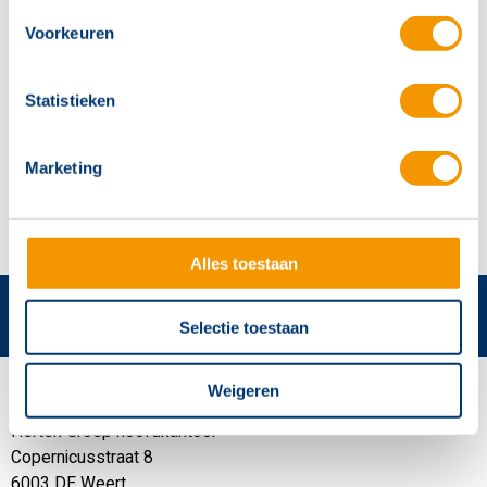
Voorkeuren
Opleiding 'Sonevo Gebruiker'
Statistieken
Opleiding 'Sonevo Key-user'
Marketing
Alles toestaan
Selectie toestaan
Weigeren
Contactgegevens
Hertek Groep hoofdkantoor
Copernicusstraat 8
6003 DE Weert