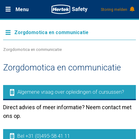
Menu
Storing melden
Productdocumentatie (DMS)
+31 (0)495 584111
Oplossingen
Zorgdomotica en communicatie
Producten
Zorgdomotica en communicatie
Zorgdomotica en communicatie
Service & Onderhoud
Kennis
Algemene vraag over opleidingen of cursussen?
Direct advies of meer informatie? Neem contact met
Over Hertek
ons op.
Werken bij Hertek
Bel +31 (0)495-58 41 11