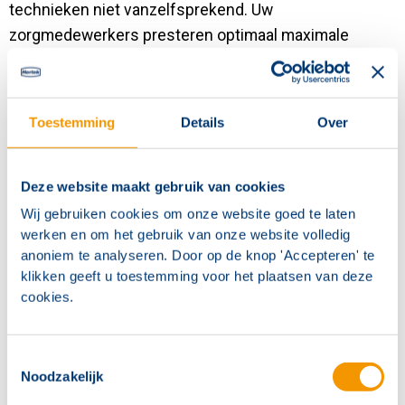
technieken niet vanzelfsprekend. Uw
zorgmedewerkers presteren optimaal maximale
wanneer hun kennis van Sonevo altijd up-to-date is.
Dit is met name van belang voor zorgmedewerkers die
flexibel ingezet of ingehuurd worden, waarbij het snel
Toestemming
Details
Over
eigen maken van toegepaste technieken noodzakelijk
is.
Deze website maakt gebruik van cookies
Wij bieden een passend opleidingsprogramma,
Wij gebruiken cookies om onze website goed te laten
werken en om het gebruik van onze website volledig
afgestemd op het niveau en de
anoniem te analyseren. Door op de knop 'Accepteren' te
verantwoordelijkheden van uw personeel. De
klikken geeft u toestemming voor het plaatsen van deze
opleidingen sluiten aan op praktijksituaties en na
cookies.
deelname is de inhoud beschikbaar in de Hertek e-
Campus in de vorm van praktische e-Learnings.
Toestemmingsselectie
Noodzakelijk
Aanmelden Hertek e-campus