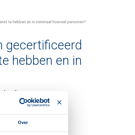
enst te hebben en in minimaal hoeveel personen?
 gecertificeerd
 te hebben en in
deskundigen:
role van andere
Over
teed;