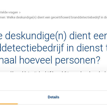
telde vragen
n: Welke deskundige(n) dient een gecertificeerd branddetectiebedrijf in di
 deskundige(n) dient een
detectiebedrijf in dienst
maal hoeveel personen?
iceerd branddetectiebedrijf beschikt over de volgende 
teringsdeskundige Brandmeldinstallaties;
teringsdeskundige Brandmeldinstallaties, nodig voor cont
Details
ingsdeskundige. Deze taak mag eventueel worden uitbes