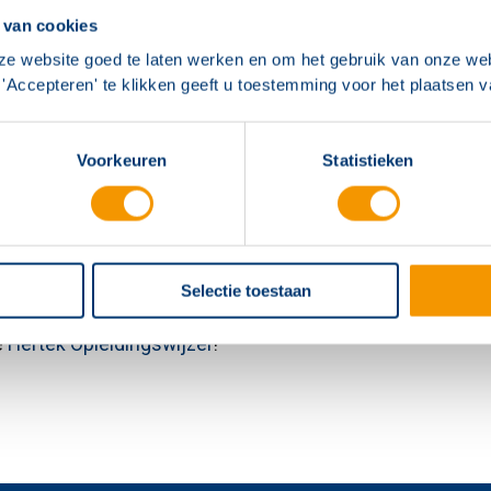
ijfsteller Brandmeldinstallaties. Deze persoon is Onder
 van cookies
installaties met 2 jaar werkervaring of Projecteringsdes
ze website goed te laten werken en om het gebruik van onze web
nstallaties;
'Accepteren' te klikken geeft u toestemming voor het plaatsen 
latiedeskundige Brandmeldinstallaties. Deze taak mag ev
d.
Voorkeuren
Statistieken
eidingswijzer!
ek Opleidingswijzer bepaalt u eenvoudig welke opleiding
p basis van o.a. de CCV-certificatieschema's voor brandmel
Selectie toestaan
e
Hertek Opleidingswijzer
!