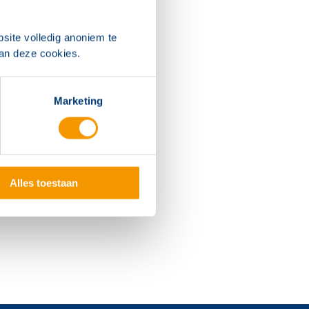
houdsdeskundige
kundige
site volledig anoniem te
van deze cookies.
entueel worden
Marketing
 gewenst of
dinstallaties.
Alles toestaan