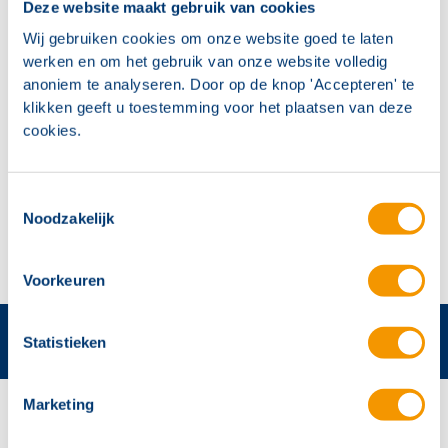
Deze website maakt gebruik van cookies
Met ons vernieuwde noodverlichtingsconcept kunt u
meer omzet genereren! Er is een beperkt aantal
Wij gebruiken cookies om onze website goed te laten
werken en om het gebruik van onze website volledig
plaatsen beschikbaar voor deze workshop. Mis deze
anoniem te analyseren. Door op de knop 'Accepteren' te
ontbijtsessie dus niet en meld u - uiterlijk vrijdag 8
klikken geeft u toestemming voor het plaatsen van deze
juni - aan via
marketing@hertek.nl
onder vermelding
cookies.
van
Alert workshop “Projecteren
noodverlichtingsinstallaties”
. OP=OP!
Toestemmingsselectie
Noodzakelijk
Voorkeuren
Statistieken
Marketing
Contactgegevens
Hertek Groep hoofdkantoor