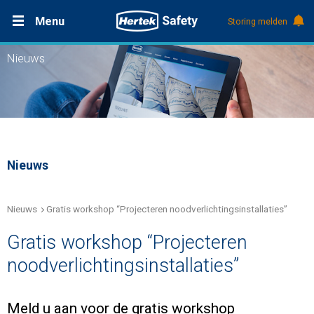
Menu
Storing melden
Nieuws
Productdocumentatie (DMS)
+31 (0)495 584111
Oplossingen
Producten
Service & Onderhoud
Nieuws
Kennis
Nieuws
Gratis workshop “Projecteren noodverlichtingsinstallaties”
Gratis workshop “Projecteren
Over Hertek
noodverlichtingsinstallaties”
Werken bij Hertek
Meld u aan voor de gratis workshop