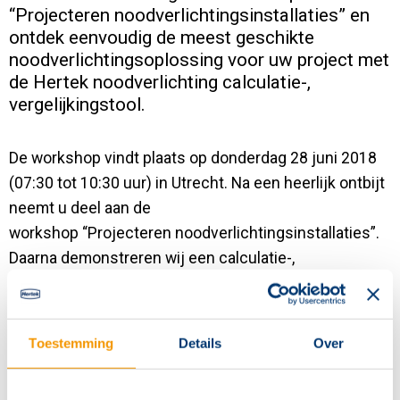
“Projecteren noodverlichtingsinstallaties” en
Contact
ontdek eenvoudig de meest geschikte
noodverlichtingsoplossing voor uw project met
de Hertek noodverlichting calculatie-,
vergelijkingstool.
De workshop vindt plaats op donderdag 28 juni 2018
(07:30 tot 10:30 uur) in Utrecht. Na een heerlijk ontbijt
neemt u deel aan de
workshop “Projecteren noodverlichtingsinstallaties”.
Daarna demonstreren wij een calculatie-,
vergelijkingstool waarmee u eenvoudig en snel de
TCO van een wireless, centrale of decentrale
noodverlichtingsoplossing vergelijkt over een langere
Toestemming
Details
Over
termijn.