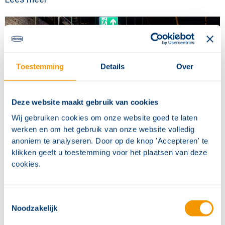
Toestemming
Details
Over
Deze website maakt gebruik van cookies
Wij gebruiken cookies om onze website goed te laten
werken en om het gebruik van onze website volledig
anoniem te analyseren. Door op de knop 'Accepteren' te
Het complete aanbod noodverlichting voor
klikken geeft u toestemming voor het plaatsen van deze
retail: een kijkje vanuit de product engineer
cookies.
Hallo, ik ben Koen Kwaspen, Product Engineer bij
Hertek Safety. Met mijn technische expertise geef ik
Toestemmingsselectie
je graag een inzicht in ons uitgebreide aanbod aan
Noodzakelijk
noodverlichting, speciaal ontworpen voor de