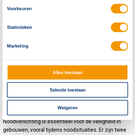
retailsector.
Voorkeuren
Lees meer
Statistieken
Marketing
Alles toestaan
Selectie toestaan
Weigeren
Noodverlichting: decentraal vs. centraal
Noodverlichting is essentieel voor de veiligheid in
gebouwen, vooral tijdens noodsituaties. Er zijn twee