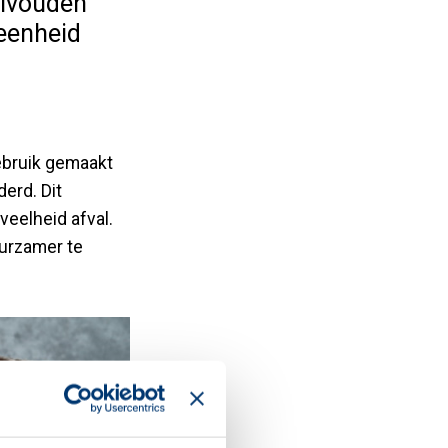
eelvouden
eenheid
gebruik gemaakt
erd. Dit
veelheid afval.
uurzamer te