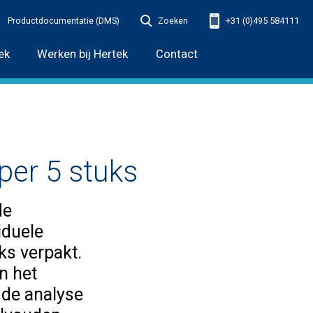
Productdocumentatie (DMS)
Zoeken
+31 (0)495 584111
ek
Werken bij Hertek
Contact
 per 5 stuks
de
iduele
ks verpakt.
n het
 de analyse