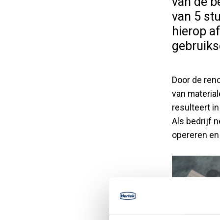
van de be
van 5 st
hierop a
gebruiks
Door de reno
van material
resulteert i
Als bedrijf
opereren en 