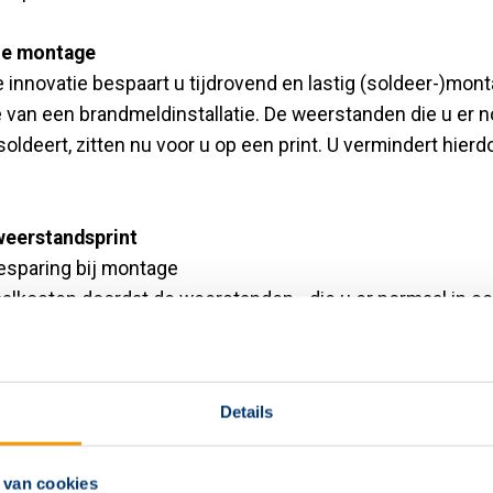
le montage
innovatie bespaart u tijdrovend en lastig (soldeer-)mon
ie van een brandmeldinstallatie. De weerstanden die u er n
soldeert, zitten nu voor u op een print. U vermindert hier
weerstandsprint
besparing bij montage
aalkosten doordat de weerstanden - die u er normaal in sc
 voor u op een print zitten
oor alle Penta-brandmeldinstallaties
Details
 van cookies
Module
Bestelnummer