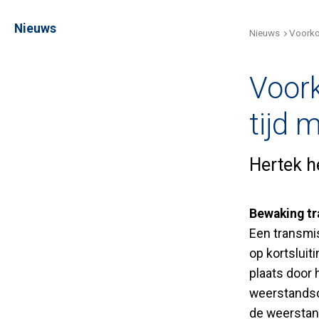
Nieuws
Nieuws
Voorko
Voork
tijd 
Hertek h
Bewaking t
Een transmi
op kortsluit
plaats door 
weerstandsc
de weerstand