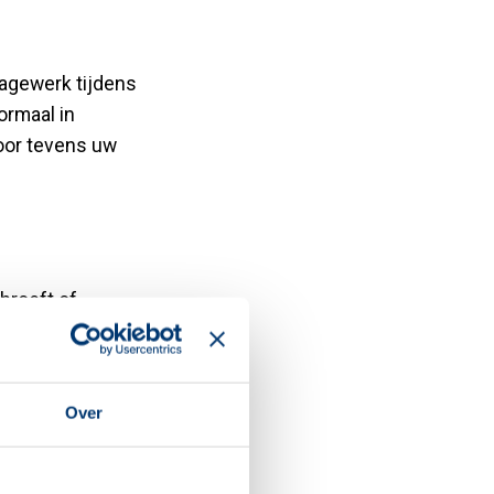
tagewerk tijdens
ormaal in
door tevens uw
hroeft of
Over