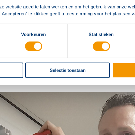
ze website goed te laten werken en om het gebruik van onze web
I/O Unit
BRT520
'Accepteren' te klikken geeft u toestemming voor het plaatsen 
Switch Monitor Unit (SMU)
BRT521
Penta 5000 10 ingangenkaart
BRT522
Voorkeuren
Statistieken
sprint is geschikt voor alle Penta-brandmeldinstallaties.
e componenten past u meerdere weerstandsprinten toe.
?
 de weerstandsprint? Neem dan contact op met een van 
Selectie toestaan
rs of adviseurs.