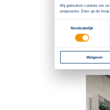
Wij gebruiken cookies om on
Zwart
analyseren. Door op de knop 
Geel
Cell
Toestemmingsselectie
Noodzakelijk
De weerstand
Bij bepaald
Meer weten
Vragen over
Weigeren
projectleide