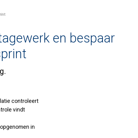
int
ntagewerk en bespaar
print
g.
atie controleert
trole vindt
s opgenomen in