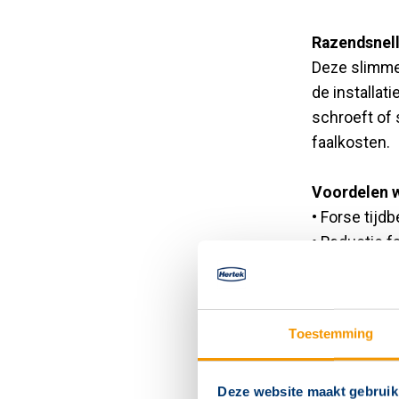
Razendsnel
Deze slimme 
de installat
schroeft of 
faalkosten.
Voordelen 
• Forse tijd
• Reductie f
soldeert - nu
• Geschikt v
Toestemming
Varianten
Deze website maakt gebruik
Kleur print