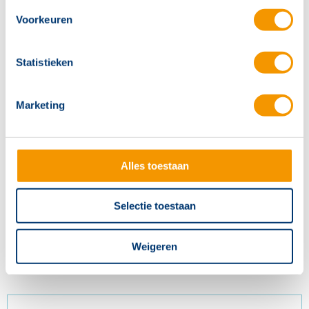
Artikelnr.
HXA124
Voorkeuren
Statistieken
Marketing
Alles toestaan
Selectie toestaan
Unilux serie picto wandbeugel wit
Weigeren
Artikelnr.
HXA111