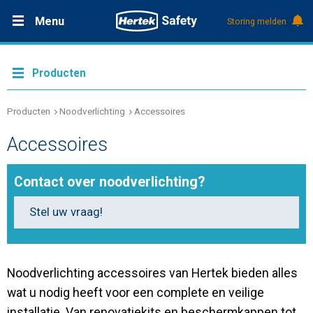
Menu
Storing melden
Productdocumentatie (DMS)
+31 (0)495 584111
Oplossingen
Producten
Producten
Producten
Noodverlichting
Accessoires
Accessoires
Service & Onderhoud
Contact over noodverlichting?
Kennis
Stel uw vraag!
Over Hertek
Noodverlichting accessoires van Hertek bieden alles
Werken bij Hertek
wat u nodig heeft voor een complete en veilige
installatie. Van renovatiekits en beschermkappen tot