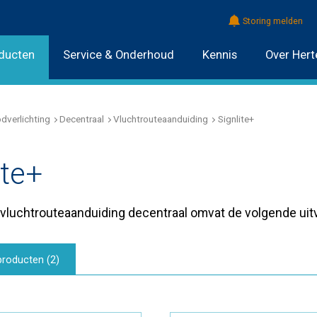
Storing melden
ducten
Service & Onderhoud
Kennis
Over Hert
dverlichting
Decentraal
Vluchtrouteaanduiding
Signlite+
ite+
 vluchtrouteaanduiding decentraal omvat de volgende uit
producten
(
2
)