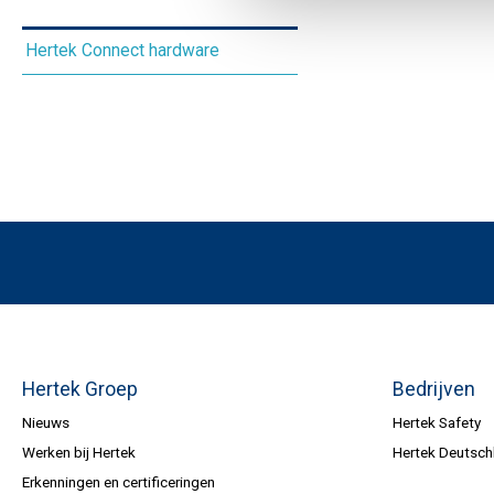
HBN4000
HWN200 black box
Longview
Exitlite
Cubeview
Flexlux
Exitlite
Hertek Connect hardware
HBN5000
HWN300 touchscreen
Atexlux
Longview
Exitlite
Atexlux
HBN6000
HWN modules
Powerlux serie
Evolux serie
HBN modules
Spotlux serie
HBN accessoires
Trendlux
Powerlux
Cinema
Spanningsrail
Hertek Groep
Bedrijven
Nieuws
Hertek Safety
Werken bij Hertek
Hertek Deutsch
Erkenningen en certificeringen