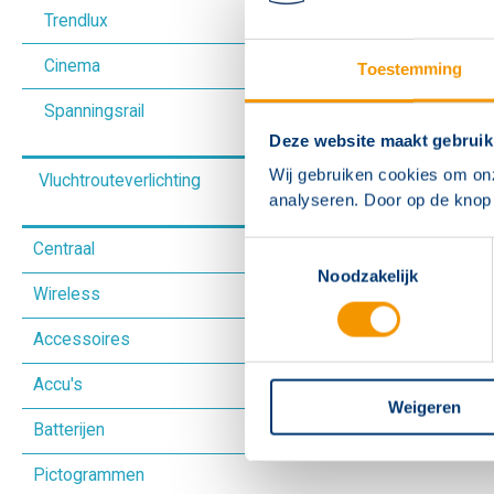
Trendlux
Voedingen
Cinema
Toestemming
Spanningsrail
Deze website maakt gebruik
Wij gebruiken cookies om on
Vluchtrouteverlichting
analyseren. Door op de knop 
Signlite
Centraal
Toestemmingsselectie
Omnilux
Noodzakelijk
Wireless
Vluchtrouteaanduiding
Ecospot
Accessoires
Vluchtrouteverlichting
Vluchtrouteaanduiding
Guidelite
Unilux
Accu's
Batterijsystemen
Vluchtrouteverlichting
Guidelite+
Guidelite
Guidelite
Guidelite
Weigeren
HBN1000
Batterijen
Wireless systemen
Flexlux
Spotlite
Guidelite+
Guidelite
Spotlite
HBN3000
HWN100 dongel
Pictogrammen
Cubeview
Flexlux
Flexlux
Spotlite
Flexlux