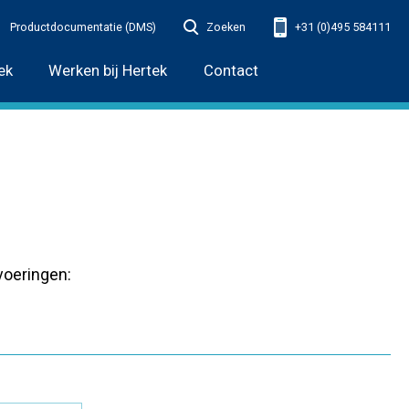
Productdocumentatie (DMS)
Zoeken
+31 (0)495 584111
ek
Werken bij Hertek
Contact
voeringen: