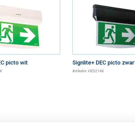
EC picto wit
Signlite+ DEC picto zwar
X
Artikelnr.
HED214X