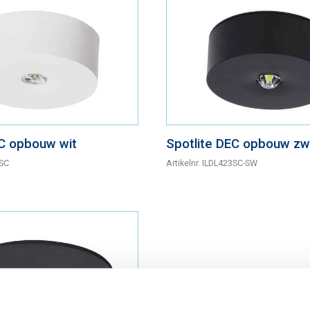
EC opbouw wit
Spotlite DEC opbouw zw
SC
Artikelnr.
ILDL423SC-SW