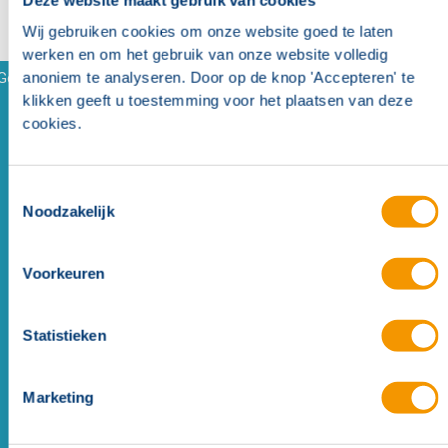
Deze website maakt gebruik van cookies
Wij gebruiken cookies om onze website goed te laten
werken en om het gebruik van onze website volledig
Gerelateerde referenties
anoniem te analyseren. Door op de knop 'Accepteren' te
klikken geeft u toestemming voor het plaatsen van deze
cookies.
Toestemmingsselectie
Noodzakelijk
Voorkeuren
Brandmeld- en personenzoekoplossing met open
protocol in Zorginstelling Zuyderland
Echt
Statistieken
Marketing