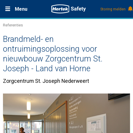
Menu
Storing melden
Referenties
Productdocumentatie (DMS)
+31 (0)495 584111
Oplossingen
Brandmeld- en
Producten
ontruimingsoplossing voor
nieuwbouw Zorgcentrum St.
Service & Onderhoud
Joseph - Land van Horne
Zorgcentrum St. Joseph Nederweert
Kennis
Over Hertek
Werken bij Hertek